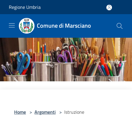
Salta al contenuto principale
Regione Umbria
Comune di Marsciano
Home
>
Argomenti
>
Istruzione