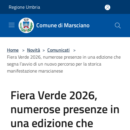
Salta al contenuto principale
Regione Umbria
Comune di Marsciano
Home
>
Novità
>
Comunicati
>
Fiera Verde 2026, numerose presenze in una edizione che
segna l’avvio di un nuovo percorso per la storica
manifestazione marscianese
Fiera Verde 2026,
numerose presenze in
una edizione che