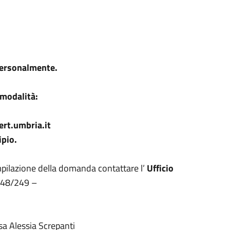
personalmente.
 modalità:
ert.umbria.it
ipio.
mpilazione della domanda contattare l’
Ufficio
248/249 –
ssa Alessia Screpanti