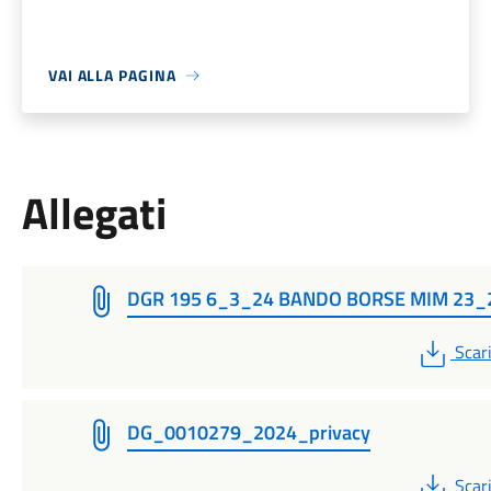
VAI ALLA PAGINA
Allegati
DGR 195 6_3_24 BANDO BORSE MIM 23_
PDF
Scar
DG_0010279_2024_privacy
PDF
Scar