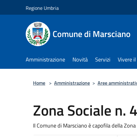
Salta al contenuto principale
Regione Umbria
Comune di Marsciano
Amministrazione
Novità
Servizi
Vivere 
Home
>
Amministrazione
>
Aree amministrati
Zona Sociale n. 
Il Comune di Marsciano è capofila della Zona 