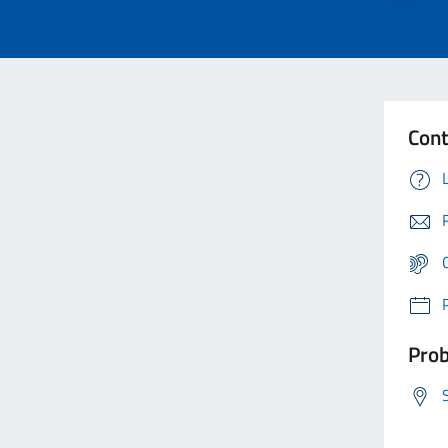
Cont
Prob