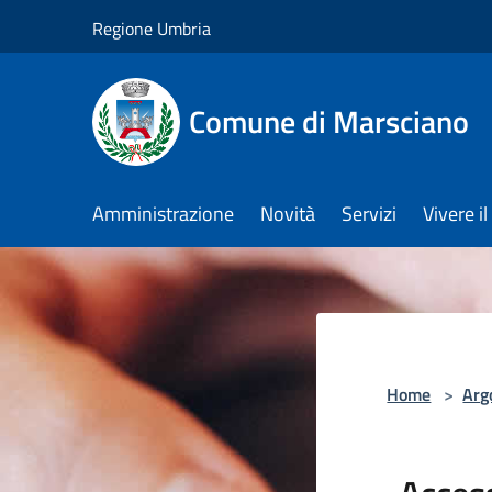
Salta al contenuto principale
Regione Umbria
Comune di Marsciano
Amministrazione
Novità
Servizi
Vivere 
Home
>
Arg