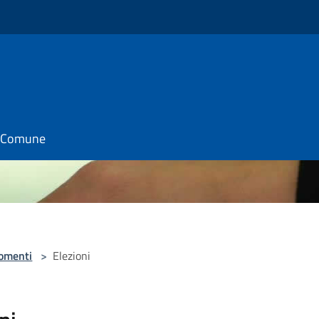
il Comune
omenti
>
Elezioni