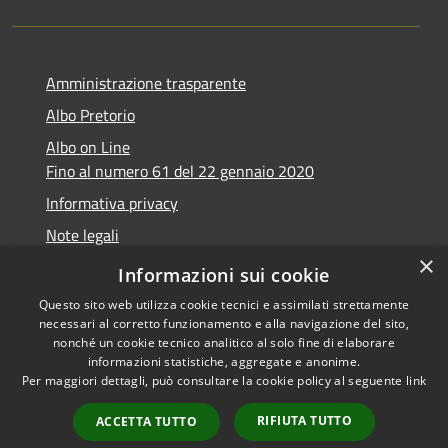
Amministrazione trasparente
Albo Pretorio
Albo on Line
Fino al numero 61 del 22 gennaio 2020
Informativa privacy
Note legali
×
Dichiarazione di accessibilità
Informazioni sui cookie
Questo sito web utilizza cookie tecnici e assimilati strettamente
necessari al corretto funzionamento e alla navigazione del sito,
nonché un cookie tecnico analitico al solo fine di elaborare
informazioni statistiche, aggregate e anonime.
RSS
Copyright © 2026 • Comune di
Per maggiori dettagli, può consultare la cookie policy al seguente
link
Accessibilità
Marsciano • Powered by
Privacy
Municipium
Accesso
•
RIFIUTA TUTTO
ACCETTA TUTTO
Cookie
redazione