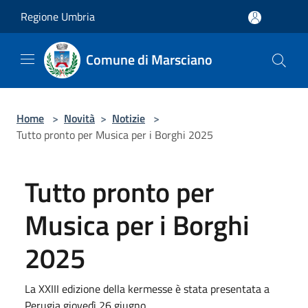
Salta al contenuto principale
Regione Umbria
Comune di Marsciano
Home
>
Novità
>
Notizie
>
Tutto pronto per Musica per i Borghi 2025
Tutto pronto per
Musica per i Borghi
2025
La XXIII edizione della kermesse è stata presentata a
Perugia giovedì 26 giugno