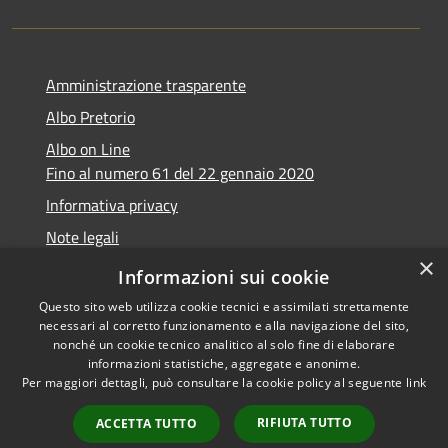
Amministrazione trasparente
Albo Pretorio
Albo on Line
Fino al numero 61 del 22 gennaio 2020
Informativa privacy
Note legali
×
Dichiarazione di accessibilità
Informazioni sui cookie
Questo sito web utilizza cookie tecnici e assimilati strettamente
necessari al corretto funzionamento e alla navigazione del sito,
nonché un cookie tecnico analitico al solo fine di elaborare
informazioni statistiche, aggregate e anonime.
RSS
Copyright © 2026 • Comune di
Per maggiori dettagli, può consultare la cookie policy al seguente
link
Accessibilità
Marsciano • Powered by
Privacy
Municipium
Accesso
•
RIFIUTA TUTTO
ACCETTA TUTTO
Cookie
redazione