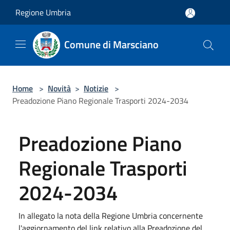
Salta al contenuto principale
Regione Umbria
Comune di Marsciano
Home
>
Novità
>
Notizie
>
Preadozione Piano Regionale Trasporti 2024-2034
Preadozione Piano
Regionale Trasporti
2024-2034
In allegato la nota della Regione Umbria concernente
l'aggiornamento del link relativo alla Preadozione del