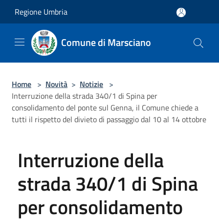
Salta al contenuto principale
Regione Umbria
Comune di Marsciano
Home
>
Novità
>
Notizie
>
Interruzione della strada 340/1 di Spina per
consolidamento del ponte sul Genna, il Comune chiede a
tutti il rispetto del divieto di passaggio dal 10 al 14 ottobre
Interruzione della
strada 340/1 di Spina
per consolidamento