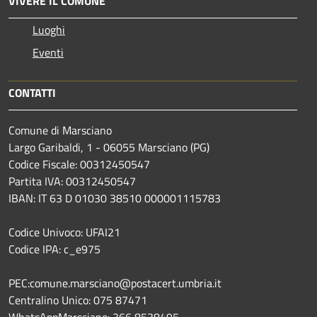
VIVERE IL COMUNE
Luoghi
Eventi
CONTATTI
Comune di Marsciano
Largo Garibaldi, 1 - 06055 Marsciano (PG)
Codice Fiscale: 00312450547
Partita IVA: 00312450547
IBAN: IT 63 D 01030 38510 000001115783
Codice Univoco: UFAI21
Codice IPA: c_e975
PEC:comune.marsciano@postacert.umbria.it
Centralino Unico: 075 87471
WhatsAppMarsciano: 366 8538495