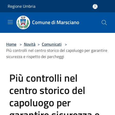
Salta al contenuto principale
Regione Umbria
Comune di Marsciano
Home
>
Novità
>
Comunicati
>
Più controlli nel centro storico del capoluogo per garantire
sicurezza e rispetto dei parcheggi
Più controlli nel
centro storico del
capoluogo per
garantire sicurezza e