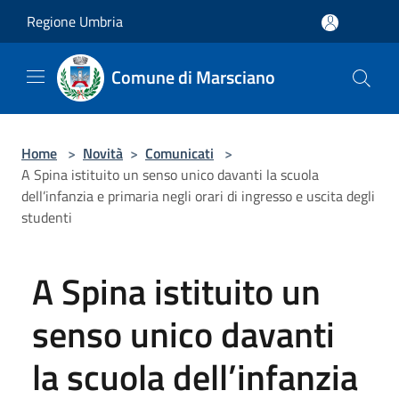
Salta al contenuto principale
Regione Umbria
Comune di Marsciano
Home
>
Novità
>
Comunicati
>
A Spina istituito un senso unico davanti la scuola
dell’infanzia e primaria negli orari di ingresso e uscita degli
studenti
A Spina istituito un
senso unico davanti
la scuola dell’infanzia