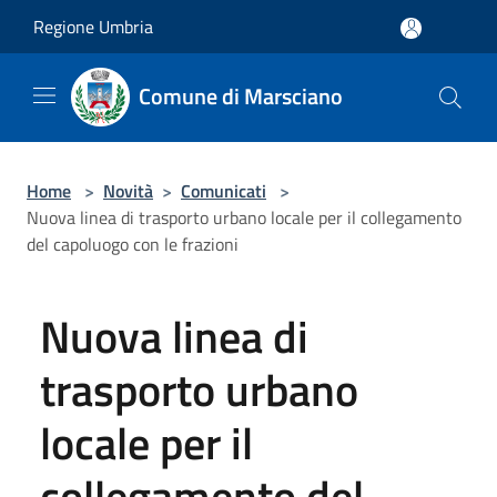
Salta al contenuto principale
Regione Umbria
Comune di Marsciano
Home
>
Novità
>
Comunicati
>
Nuova linea di trasporto urbano locale per il collegamento
del capoluogo con le frazioni
Nuova linea di
trasporto urbano
locale per il
collegamento del