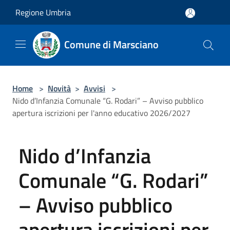
Salta al contenuto principale
Regione Umbria
Comune di Marsciano
Home
>
Novità
>
Avvisi
>
Nido d’Infanzia Comunale “G. Rodari” – Avviso pubblico
apertura iscrizioni per l'anno educativo 2026/2027
Nido d’Infanzia
Comunale “G. Rodari”
– Avviso pubblico
apertura iscrizioni per