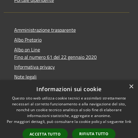
Amministrazione trasparente
Albo Pretorio
Albo on Line
Fino al numero 61 del 22 gennaio 2020
Informativa privacy
Note legali
×
Dichiarazione di accessibilità
Informazioni sui cookie
Questo sito web utilizza cookie tecnici e assimilati strettamente
necessari al corretto funzionamento e alla navigazione del sito,
nonché un cookie tecnico analitico al solo fine di elaborare
informazioni statistiche, aggregate e anonime.
RSS
Copyright © 2026 • Comune di
Per maggiori dettagli, può consultare la cookie policy al seguente
link
Accessibilità
Marsciano • Powered by
Privacy
Municipium
Accesso
•
RIFIUTA TUTTO
ACCETTA TUTTO