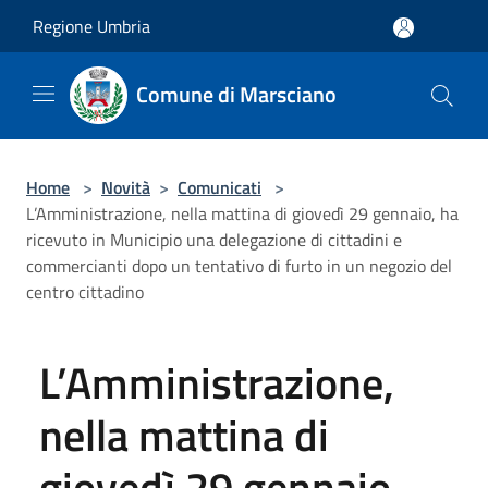
Salta al contenuto principale
Regione Umbria
Comune di Marsciano
Home
>
Novità
>
Comunicati
>
L’Amministrazione, nella mattina di giovedì 29 gennaio, ha
ricevuto in Municipio una delegazione di cittadini e
commercianti dopo un tentativo di furto in un negozio del
centro cittadino
L’Amministrazione,
nella mattina di
giovedì 29 gennaio,