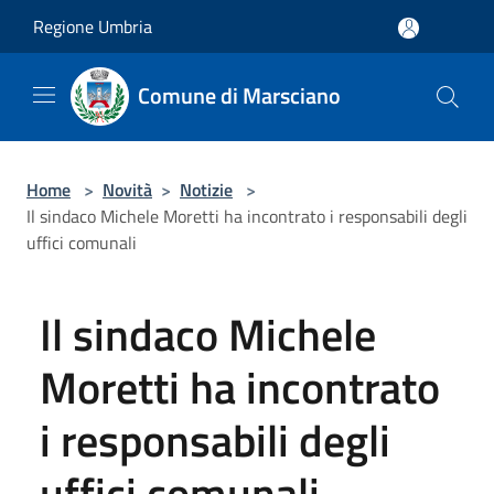
Salta al contenuto principale
Regione Umbria
Comune di Marsciano
Home
>
Novità
>
Notizie
>
Il sindaco Michele Moretti ha incontrato i responsabili degli
uffici comunali
Il sindaco Michele
Moretti ha incontrato
i responsabili degli
uffici comunali