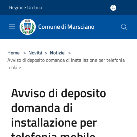
Salta al contenuto principale
Regione Umbria
Comune di Marsciano
Home
>
Novità
>
Notizie
>
Avviso di deposito domanda di installazione per telefonia
mobile
Avviso di deposito
domanda di
installazione per
telefonia mobile