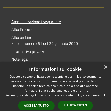
Amministrazione trasparente
Albo Pretorio
Albo on Line
Fino al numero 61 del 22 gennaio 2020
Informativa privacy
Note legali
×
Dichiarazione di accessibilità
Informazioni sui cookie
Questo sito web utilizza cookie tecnici e assimilati strettamente
necessari al corretto funzionamento e alla navigazione del sito,
nonché un cookie tecnico analitico al solo fine di elaborare
informazioni statistiche, aggregate e anonime.
RSS
Copyright © 2026 • Comune di
Per maggiori dettagli, può consultare la cookie policy al seguente
link
Accessibilità
Marsciano • Powered by
Privacy
Municipium
Accesso
•
RIFIUTA TUTTO
ACCETTA TUTTO
Cookie
redazione