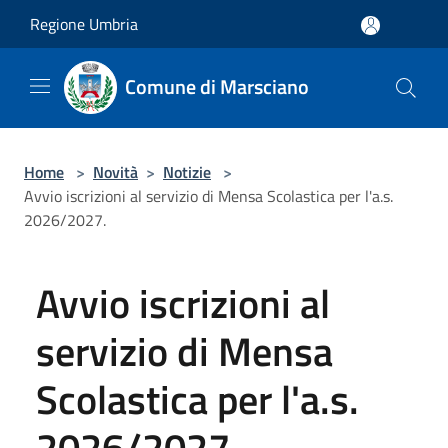
Salta al contenuto principale
Regione Umbria
Comune di Marsciano
Home
>
Novità
>
Notizie
>
Avvio iscrizioni al servizio di Mensa Scolastica per l'a.s.
2026/2027.
Avvio iscrizioni al
servizio di Mensa
Scolastica per l'a.s.
2026/2027.