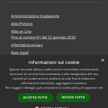
Amministrazione trasparente
Albo Pretorio
Albo on Line
Fino al numero 61 del 22 gennaio 2020
Informativa privacy
Note legali
×
Dichiarazione di accessibilità
Informazioni sui cookie
Questo sito web utilizza cookie tecnici e assimilati strettamente
necessari al corretto funzionamento e alla navigazione del sito,
nonché un cookie tecnico analitico al solo fine di elaborare
informazioni statistiche, aggregate e anonime.
RSS
Copyright © 2026 • Comune di
Per maggiori dettagli, può consultare la cookie policy al seguente
link
Accessibilità
Marsciano • Powered by
Privacy
Municipium
Accesso
•
RIFIUTA TUTTO
ACCETTA TUTTO
Cookie
redazione
Mappa del sito