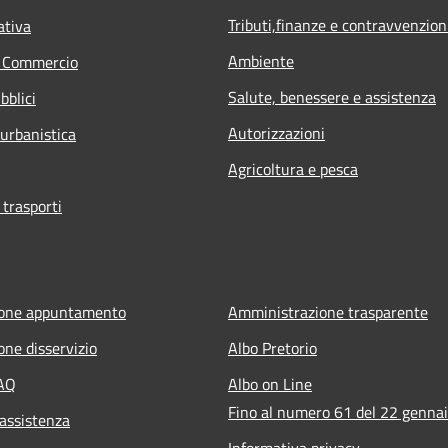
Tributi,finanze e contravvenzion
ativa
Ambiente
e Commercio
Salute, benessere e assistenza
bblici
Autorizzazioni
 urbanistica
Agricoltura e pesca
 trasporti
ione appuntamento
Amministrazione trasparente
one disservizio
Albo Pretorio
FAQ
Albo on Line
Fino al numero 61 del 22 genna
 assistenza
Informativa privacy