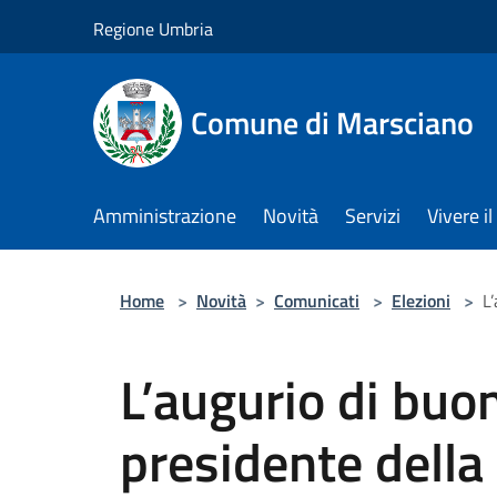
Salta al contenuto principale
Regione Umbria
Comune di Marsciano
Amministrazione
Novità
Servizi
Vivere 
Home
>
Novità
>
Comunicati
>
Elezioni
>
L
L’augurio di buon
presidente dell