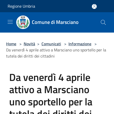
Salta al contenuto principale
Regione Umbria
Comune di Marsciano
Home
>
Novità
>
Comunicati
>
Informazione
>
Da venerdì 4 aprile attivo a Marsciano uno sportello per la
tutela dei diritti dei cittadini
Da venerdì 4 aprile
attivo a Marsciano
uno sportello per la
tutela dei diritti dei