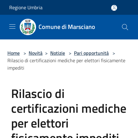
Salta al contenuto principale
Regione Umbria
Comune di Marsciano
Home
>
Novità
>
Notizie
>
Pari opportunità
>
Rilascio di certificazioni mediche per elettori fisicamente
impediti
Rilascio di
certificazioni mediche
per elettori
fisicamente impediti