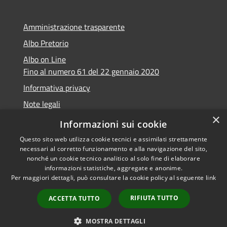
Amministrazione trasparente
Albo Pretorio
Albo on Line
Fino al numero 61 del 22 gennaio 2020
Informativa privacy
Note legali
×
Dichiarazione di accessibilità
Informazioni sui cookie
Questo sito web utilizza cookie tecnici e assimilati strettamente
necessari al corretto funzionamento e alla navigazione del sito,
nonché un cookie tecnico analitico al solo fine di elaborare
informazioni statistiche, aggregate e anonime.
RSS
Copyright © 2026 • Comune di
Per maggiori dettagli, può consultare la cookie policy al seguente
link
Accessibilità
Marsciano • Powered by
Privacy
Municipium
Accesso
•
RIFIUTA TUTTO
ACCETTA TUTTO
Cookie
redazione
Mappa del sito
MOSTRA DETTAGLI