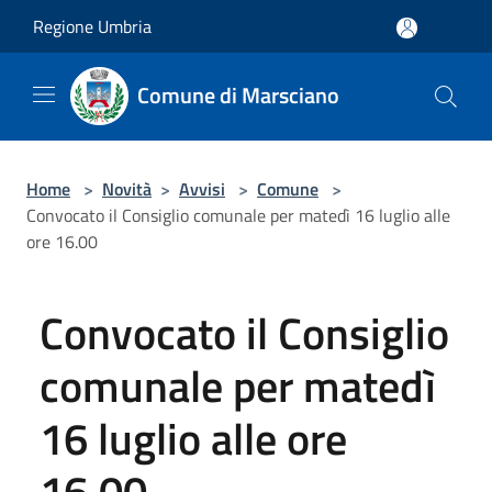
Salta al contenuto principale
Regione Umbria
Comune di Marsciano
Home
>
Novità
>
Avvisi
>
Comune
>
Convocato il Consiglio comunale per matedì 16 luglio alle
ore 16.00
Convocato il Consiglio
comunale per matedì
16 luglio alle ore
16.00