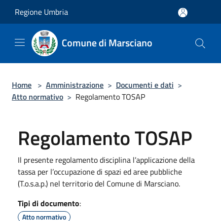
Salta al contenuto principale
Regione Umbria
Comune di Marsciano
Home
>
Amministrazione
>
Documenti e dati
>
Atto normativo
>
Regolamento TOSAP
Regolamento TOSAP
Il presente regolamento disciplina l’applicazione della
tassa per l’occupazione di spazi ed aree pubbliche
(T.o.s.a.p.) nel territorio del Comune di Marsciano.
Tipi di documento
:
Atto normativo