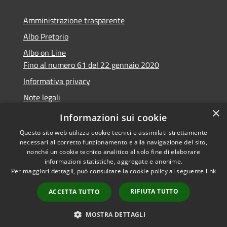
Amministrazione trasparente
Albo Pretorio
Albo on Line
Fino al numero 61 del 22 gennaio 2020
Informativa privacy
Note legali
×
Dichiarazione di accessibilità
Informazioni sui cookie
Questo sito web utilizza cookie tecnici e assimilati strettamente
necessari al corretto funzionamento e alla navigazione del sito,
nonché un cookie tecnico analitico al solo fine di elaborare
informazioni statistiche, aggregate e anonime.
RSS
Copyright © 2026 • Comune di
Per maggiori dettagli, può consultare la cookie policy al seguente
link
Accessibilità
Marsciano • Powered by
Privacy
Municipium
Accesso
•
RIFIUTA TUTTO
ACCETTA TUTTO
Cookie
redazione
Mappa del sito
MOSTRA DETTAGLI