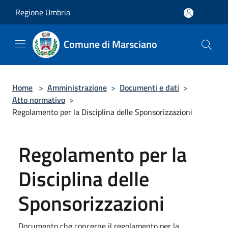
Salta al contenuto principale
Regione Umbria
Comune di Marsciano
Home
>
Amministrazione
>
Documenti e dati
>
Atto normativo
>
Regolamento per la Disciplina delle Sponsorizzazioni
Regolamento per la
Disciplina delle
Sponsorizzazioni
Documento che concerne il regolamento per la