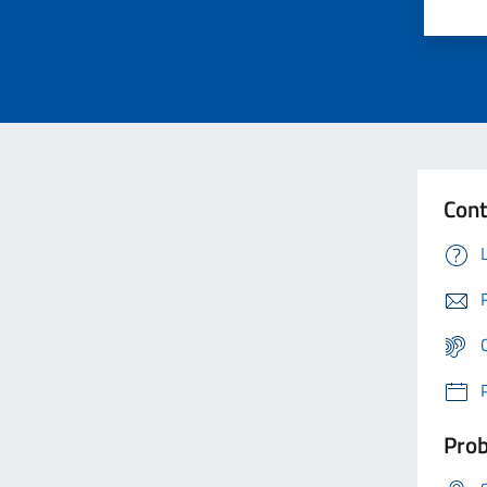
Cont
Prob