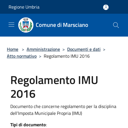
Salta al contenuto principale
Regione Umbria
Comune di Marsciano
Home
>
Amministrazione
>
Documenti e dati
>
Atto normativo
>
Regolamento IMU 2016
Regolamento IMU
2016
Documento che concerne regolamento per la disciplina
dell’Imposta Municipale Propria (IMU)
Tipi di documento
: