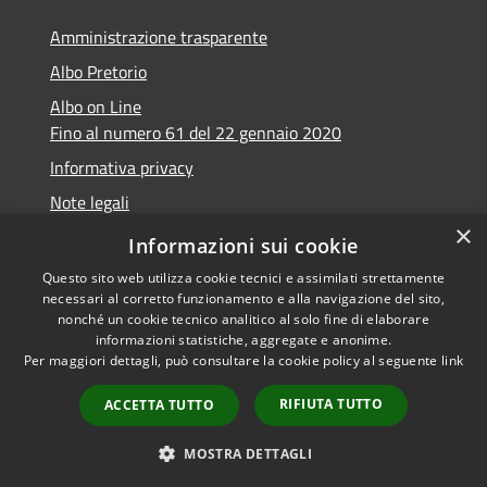
Amministrazione trasparente
Albo Pretorio
Albo on Line
Fino al numero 61 del 22 gennaio 2020
Informativa privacy
Note legali
×
Dichiarazione di accessibilità
Informazioni sui cookie
Questo sito web utilizza cookie tecnici e assimilati strettamente
necessari al corretto funzionamento e alla navigazione del sito,
nonché un cookie tecnico analitico al solo fine di elaborare
informazioni statistiche, aggregate e anonime.
RSS
Copyright © 2026 • Comune di
Per maggiori dettagli, può consultare la cookie policy al seguente
link
Accessibilità
Marsciano • Powered by
Privacy
Municipium
Accesso
•
RIFIUTA TUTTO
ACCETTA TUTTO
Cookie
redazione
Mappa del sito
MOSTRA DETTAGLI