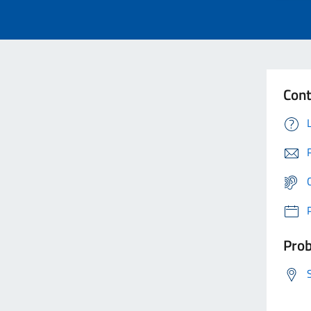
Cont
Prob