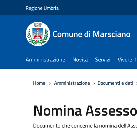
Salta al contenuto principale
Regione Umbria
Comune di Marsciano
Amministrazione
Novità
Servizi
Vivere 
Home
>
Amministrazione
>
Documenti e dati
Nomina Assesso
Documento che concerne la nomina dell'Ass