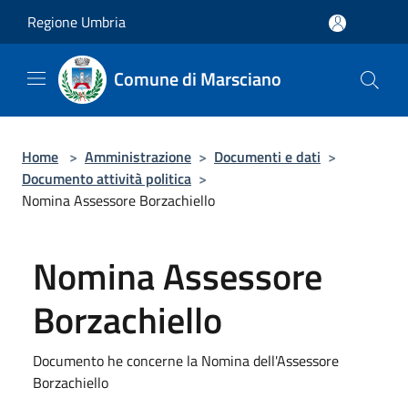
Salta al contenuto principale
Regione Umbria
Comune di Marsciano
Home
>
Amministrazione
>
Documenti e dati
>
Documento attività politica
>
Nomina Assessore Borzachiello
Nomina Assessore
Borzachiello
Documento he concerne la Nomina dell'Assessore
Borzachiello