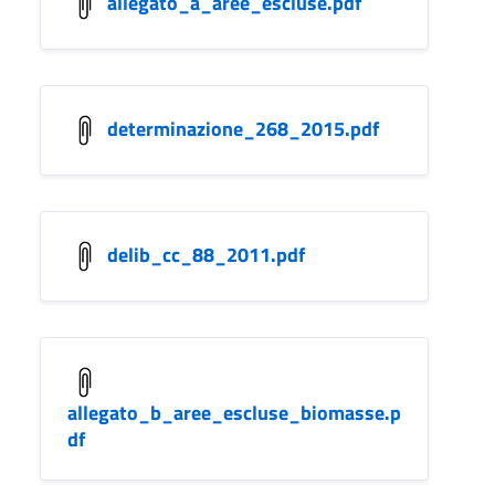
allegato_a_aree_escluse.pdf
determinazione_268_2015.pdf
delib_cc_88_2011.pdf
allegato_b_aree_escluse_biomasse.p
df