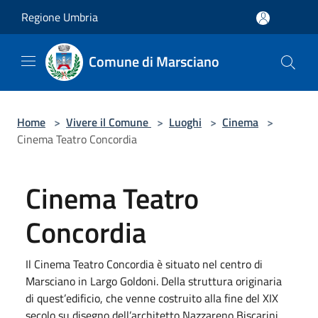
Salta al contenuto principale
Regione Umbria
Comune di Marsciano
Home
>
Vivere il Comune
>
Luoghi
>
Cinema
>
Cinema Teatro Concordia
Cinema Teatro
Concordia
Il Cinema Teatro Concordia è situato nel centro di
Marsciano in Largo Goldoni. Della struttura originaria
di quest’edificio, che venne costruito alla fine del XIX
secolo su disegno dell’architetto Nazzareno Biscarini.