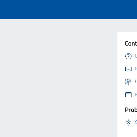
Cont
Prob