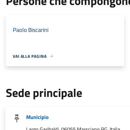
Persone che compongono 
Paolo Biscarini
VAI ALLA PAGINA
Sede principale
Municipio
Largo Garibaldi, 06055 Marsciano PG, Italia