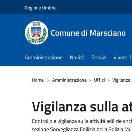
Salta al contenuto principale
Regione Umbria
Comune di Marsciano
Amministrazione
Novità
Servizi
Vivere 
Home
>
Amministrazione
>
Uffici
>
Vigilanza 
Vigilanza sulla a
Controllo e vigilanza sulla attività edilizie 
sezione Sorveglianza Edilizia della Polizia Mu