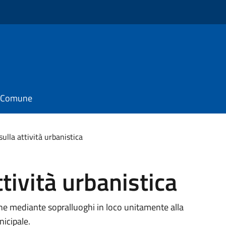
il Comune
sulla attività urbanistica
ttività urbanistica
anche mediante sopralluoghi in loco unitamente alla
nicipale.