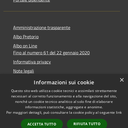
Amministrazione trasparente
Albo Pretorio
Albo on Line
Fino al numero 61 del 22 gennaio 2020
Informativa privacy
Note legali
×
Dichiarazione di accessibilità
Informazioni sui cookie
Questo sito web utilizza cookie tecnici e assimilati strettamente
necessari al corretto funzionamento e alla navigazione del sito,
nonché un cookie tecnico analitico al solo fine di elaborare
informazioni statistiche, aggregate e anonime.
RSS
Copyright © 2026 • Comune di
Per maggiori dettagli, può consultare la cookie policy al seguente
link
Accessibilità
Marsciano • Powered by
Privacy
Municipium
Accesso
•
RIFIUTA TUTTO
ACCETTA TUTTO