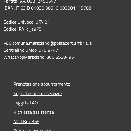
Partita IVA: 00312450547
IBAN: IT 63 D 01030 38510 000001115783
Codice Univoco: UFAI21
Codice IPA: c_e975
PEC:comune.marsciano@postacert.umbria.it
Centralino Unico: 075 87471
WhatsAppMarsciano: 366 8538495
Prenotazione appuntamento
Segnalazione disservizio
Leggi le FAQ
Richiesta assistenza
Mail Box 365
Portale dipendente