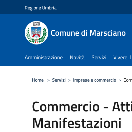
Salta al contenuto principale
Regione Umbria
Comune di Marsciano
Amministrazione
Novità
Servizi
Vivere 
Home
>
Servizi
>
Imprese e commercio
>
Comm
Commercio - Atti
Manifestazioni