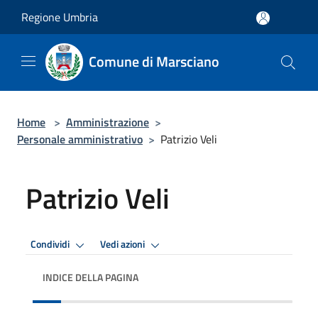
Salta al contenuto principale
Regione Umbria
Comune di Marsciano
Home
>
Amministrazione
>
Personale amministrativo
>
Patrizio Veli
Patrizio Veli
Condividi
Vedi azioni
INDICE DELLA PAGINA