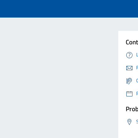
Cont
Prob