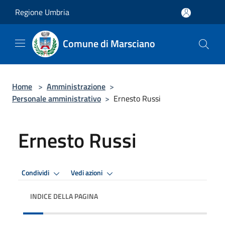
Salta al contenuto principale
Regione Umbria
Comune di Marsciano
Home
>
Amministrazione
>
Personale amministrativo
>
Ernesto Russi
Ernesto Russi
Condividi
Vedi azioni
INDICE DELLA PAGINA