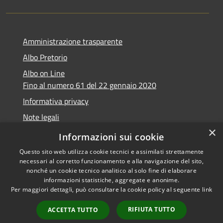
Amministrazione trasparente
Albo Pretorio
Albo on Line
Fino al numero 61 del 22 gennaio 2020
Informativa privacy
Note legali
×
Dichiarazione di accessibilità
Informazioni sui cookie
Questo sito web utilizza cookie tecnici e assimilati strettamente
necessari al corretto funzionamento e alla navigazione del sito,
nonché un cookie tecnico analitico al solo fine di elaborare
informazioni statistiche, aggregate e anonime.
RSS
Copyright © 2026 • Comune di
Per maggiori dettagli, può consultare la cookie policy al seguente
link
Accessibilità
Marsciano • Powered by
Privacy
Municipium
Accesso
•
RIFIUTA TUTTO
ACCETTA TUTTO
Cookie
redazione