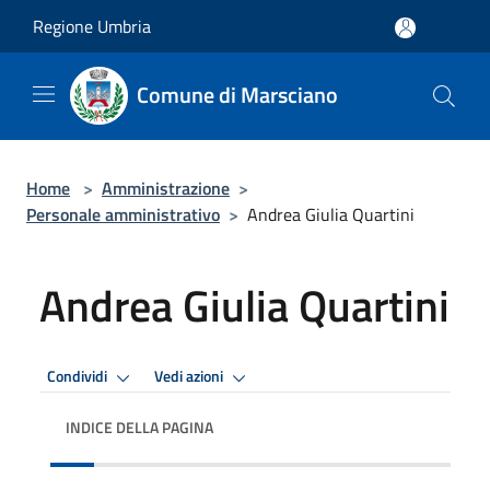
Salta al contenuto principale
Regione Umbria
Comune di Marsciano
Home
>
Amministrazione
>
Personale amministrativo
>
Andrea Giulia Quartini
Andrea Giulia Quartini
Condividi
Vedi azioni
INDICE DELLA PAGINA