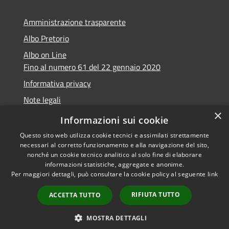
Amministrazione trasparente
Albo Pretorio
Albo on Line
Fino al numero 61 del 22 gennaio 2020
Informativa privacy
Note legali
×
Dichiarazione di accessibilità
Informazioni sui cookie
Questo sito web utilizza cookie tecnici e assimilati strettamente
necessari al corretto funzionamento e alla navigazione del sito,
nonché un cookie tecnico analitico al solo fine di elaborare
informazioni statistiche, aggregate e anonime.
RSS
Copyright © 2026 • Comune di
Per maggiori dettagli, può consultare la cookie policy al seguente
link
Accessibilità
Marsciano • Powered by
Privacy
Municipium
Accesso
•
RIFIUTA TUTTO
ACCETTA TUTTO
Cookie
redazione
Mappa del sito
MOSTRA DETTAGLI