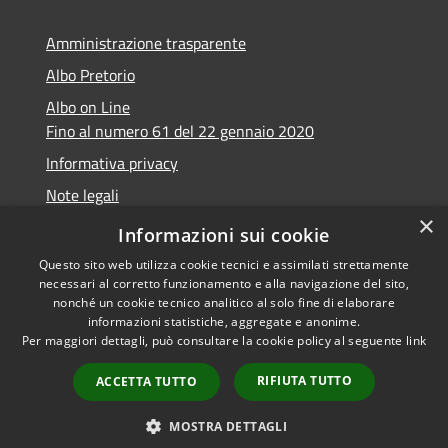
Amministrazione trasparente
Albo Pretorio
Albo on Line
Fino al numero 61 del 22 gennaio 2020
Informativa privacy
Note legali
×
Dichiarazione di accessibilità
Informazioni sui cookie
Questo sito web utilizza cookie tecnici e assimilati strettamente
necessari al corretto funzionamento e alla navigazione del sito,
nonché un cookie tecnico analitico al solo fine di elaborare
informazioni statistiche, aggregate e anonime.
RSS
Copyright © 2026 • Comune di
Per maggiori dettagli, può consultare la cookie policy al seguente
link
Accessibilità
Marsciano • Powered by
Privacy
Municipium
Accesso
•
RIFIUTA TUTTO
ACCETTA TUTTO
Cookie
redazione
Mappa del sito
MOSTRA DETTAGLI