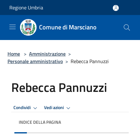
Salta al contenuto principale
Regione Umbria
Comune di Marsciano
Home
>
Amministrazione
>
Personale amministrativo
>
Rebecca Pannuzzi
Rebecca Pannuzzi
Condividi
Vedi azioni
INDICE DELLA PAGINA