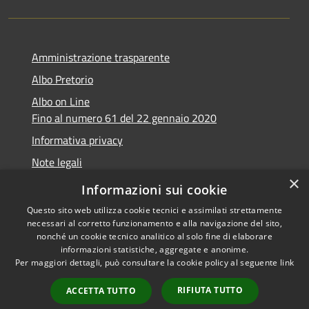
Amministrazione trasparente
Albo Pretorio
Albo on Line
Fino al numero 61 del 22 gennaio 2020
Informativa privacy
Note legali
×
Dichiarazione di accessibilità
Informazioni sui cookie
Questo sito web utilizza cookie tecnici e assimilati strettamente
necessari al corretto funzionamento e alla navigazione del sito,
nonché un cookie tecnico analitico al solo fine di elaborare
informazioni statistiche, aggregate e anonime.
RSS
Copyright © 2026 • Comune di
Per maggiori dettagli, può consultare la cookie policy al seguente
link
Accessibilità
Marsciano • Powered by
Privacy
Municipium
Accesso
•
RIFIUTA TUTTO
ACCETTA TUTTO
Cookie
redazione