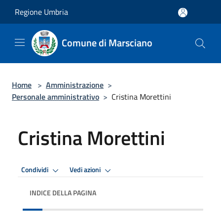
Salta al contenuto principale
Regione Umbria
Comune di Marsciano
Home
>
Amministrazione
>
Personale amministrativo
>
Cristina Morettini
Cristina Morettini
Condividi
Vedi azioni
INDICE DELLA PAGINA