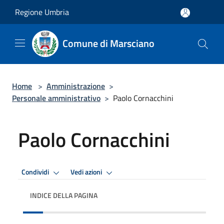
Salta al contenuto principale
Regione Umbria
Comune di Marsciano
Home
>
Amministrazione
>
Personale amministrativo
>
Paolo Cornacchini
Paolo Cornacchini
Condividi
Vedi azioni
INDICE DELLA PAGINA