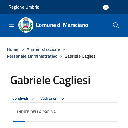
Salta al contenuto principale
Regione Umbria
Comune di Marsciano
Home
>
Amministrazione
>
Personale amministrativo
>
Gabriele Cagliesi
Gabriele Cagliesi
Condividi
Vedi azioni
INDICE DELLA PAGINA