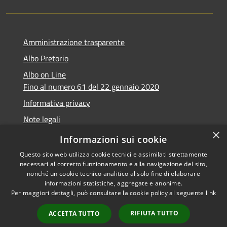
Amministrazione trasparente
Albo Pretorio
Albo on Line
Fino al numero 61 del 22 gennaio 2020
Informativa privacy
Note legali
×
Dichiarazione di accessibilità
Informazioni sui cookie
Questo sito web utilizza cookie tecnici e assimilati strettamente
necessari al corretto funzionamento e alla navigazione del sito,
nonché un cookie tecnico analitico al solo fine di elaborare
informazioni statistiche, aggregate e anonime.
RSS
Copyright © 2026 • Comune di
Per maggiori dettagli, può consultare la cookie policy al seguente
link
Accessibilità
Marsciano • Powered by
Privacy
Municipium
Accesso
•
RIFIUTA TUTTO
ACCETTA TUTTO
Cookie
redazione