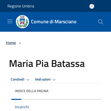
Salta al contenuto principale
Regione Umbria
Comune di Marsciano
Home
>
Maria Pia Batassa
Condividi
Vedi azioni
INDICE DELLA PAGINA
Incarichi