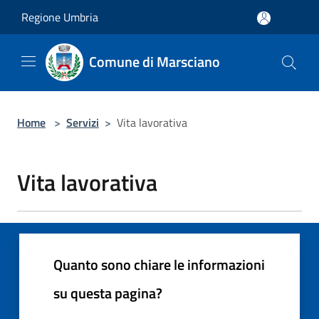
Salta al contenuto principale
Regione Umbria
Comune di Marsciano
Home
>
Servizi
>
Vita lavorativa
Vita lavorativa
Quanto sono chiare le informazioni
su questa pagina?