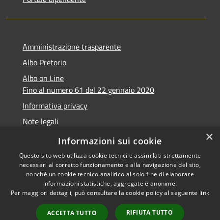
Amministrazione trasparente
Albo Pretorio
Albo on Line
Fino al numero 61 del 22 gennaio 2020
Informativa privacy
Note legali
×
Dichiarazione di accessibilità
Informazioni sui cookie
Questo sito web utilizza cookie tecnici e assimilati strettamente
necessari al corretto funzionamento e alla navigazione del sito,
nonché un cookie tecnico analitico al solo fine di elaborare
informazioni statistiche, aggregate e anonime.
RSS
Copyright © 2026 • Comune di
Per maggiori dettagli, può consultare la cookie policy al seguente
link
Accessibilità
Marsciano • Powered by
Privacy
Municipium
Accesso
•
RIFIUTA TUTTO
ACCETTA TUTTO