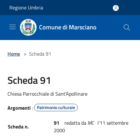
Salta al contenuto principale
Regione Umbria
Comune di Marsciano
Home
>
Scheda 91
Scheda 91
Chiesa Parrocchiale di Sant’Apollinare
Argomenti
:
Patrimonio culturale
91
redatta da
MC
l’11 settembre
Scheda n.
2000