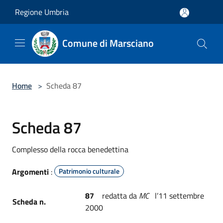
Salta al contenuto principale
Regione Umbria
Comune di Marsciano
Home
>
Scheda 87
Scheda 87
Complesso della rocca benedettina
Argomenti
:
Patrimonio culturale
87
redatta da
MC
l’11 settembre
Scheda n.
2000