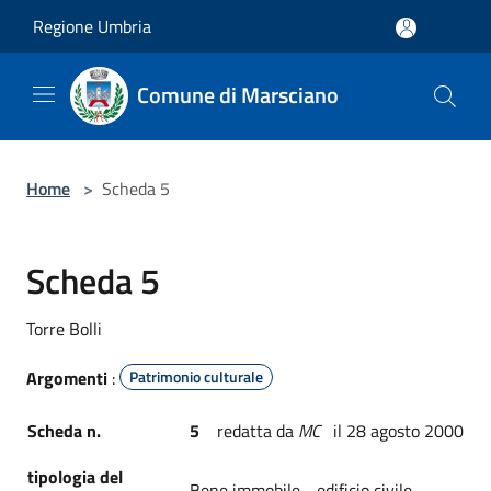
Salta al contenuto principale
Regione Umbria
Comune di Marsciano
Home
>
Scheda 5
Scheda 5
Torre Bolli
Argomenti
:
Patrimonio culturale
Scheda n.
5
redatta da
MC
il 28 agosto 2000
tipologia del
Bene immobile - edificio civile